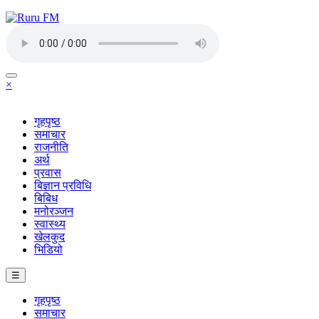
×
गृहपृष्ठ
समाचार
राजनीति
अर्थ
प्रवास
बिज्ञान प्रविधि
बिबिध
मनोरञ्जन
स्वास्थ्य
खेलकुद
भिडियो
☰
गृहपृष्ठ
समाचार