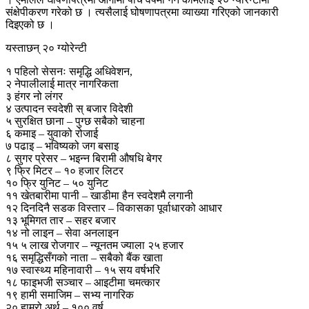
संक्षेपीकरण गरेको छ । त्यसैलाई घोषणापत्रमा व्याख्या गरिएको जानकारी
दिइएको छ ।
यस्ताछन् २० ग्योरेन्टी
१ पहिलो सेसनः समृद्धि अधिवेशन,
२ नेपालीलाई मात्र नागरिकता
३ हंगर नो लंगर
४ उत्पादन स्वदेशी स् बजार विदेशी
५ सुरक्षित छाना – पुग्छ सबैको चाहना
६ कमाइ – युवाको रोजाई
७ पढाइ – भविष्यको जग बसाइ
८ सुगर प्रेसर – भइन्न बिरामी औषधि बेगर
९ फ्रि मिटर – १० हजार लिटर
१० फ्रि युनिट – ५० युनिट
११ खेतबारीमा पानी – खाडीमा हैन स्वदेशमै लगानी
१२ दिनदिनै सडक विस्तार – विकासका पूर्वाधारको आधार
१३ भूमिगत तार – सहर बजार
१४ नो लाइन – सेवा अनलाइन
१५ ५ लाख रोजगार – न्यूनतम ज्याला २५ हजार
१६ समृद्धिसँगको नाता – सबैको बैंक खाता
१७ स्वास्थ्य महिनावारी – १५ सय वर्षभरि
१८ फाइभजी सञ्चार – आइटीमा चमत्कार
१९ हामी समाजिम – सभ्य नागरिक
२० हाम्रो अर्थ – १०० वर्ष