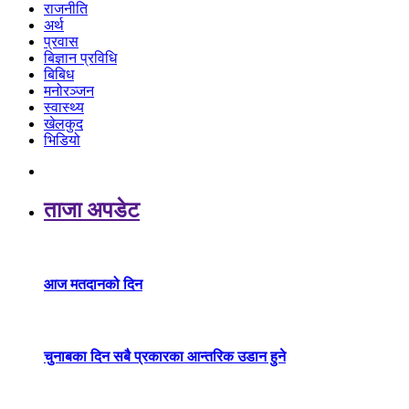
राजनीति
अर्थ
प्रवास
बिज्ञान प्रविधि
बिबिध
मनोरञ्जन
स्वास्थ्य
खेलकुद
भिडियो
ताजा अपडेट
आज मतदानको दिन
चुनाबका दिन सबै प्रकारका आन्तरिक उडान हुने