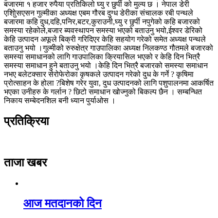
बजारमा १ हजार रुपैया प्रतिकिलो घ्यु र छुर्पी को मुल्य छ । नेपाल डेरी
एशोुिसएसन गुल्मीका अध्यक्ष एबम गौरब दुग्ध डेरीका संचालक रबी पन्थले
बजारमा कहि दुध,दहि,पनिर,बटर,कुराउनी,घ्यु र छुर्पी नपुगेको कहि बजारको
समस्या रहेकोले,बजार ब्यवस्थापन समस्या भएको बताउनु भयो,ईश्वर डेरिको
केहि उत्पादन अफूले बिक्री गरिदिएर केहि सहयोग गरेको समेत अध्यक्ष पन्थले
बताउनु भयो ।गुल्मीको रुरुक्षेत्र गाउपालिका अध्यक्ष निलकण्ठ गौतमले बजारको
समस्या समाधानको लागि गाउपालिका क्रियासिल भएको र केहि दिन भित्रै
समस्या समाधान हुने बताउनु भयो ।केहि दिन भित्रै बजारको समस्या समाधान
नभए बलेटक्सार सेरोफेरोका कृषकले उत्पादन गरेको दुध के गर्ने ? कृषिमा
प्रोत्साहन के होला ?बिशेष गरेर युवा, दुध उत्पादनको लागि पशुपालनमा आकर्षित
भएका उनीहरु के गर्लान ? छिटो समाधान खोज्नुको बिकल्प छैन । सम्बन्धित
निकाय सम्बेदनशिल बनी ध्यान पुर्याओस ।
प्रतिक्रिया
ताजा खबर
आज मतदानको दिन