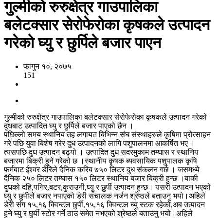
गुल्मीको रुरुक्षेत्र गाउपालिका
बलेटक्सार सेरोफेरोका कृषकले उत्पादन
गरेको घ्यु र छुर्पिले बजार पाएन
फागुन १०, २०७५
151
गुल्मीको रुरुक्षेत्र गाउपालिका बलेटक्सार सेरोफेरोका कृषकले उत्पादन गरेको
दुधबाट उत्पादित घ्यु र छुर्पिले बजार पाएको छैन ।
पछिल्लो समय स्थानिय तह लगायत बिभिन्न संघ संस्थाहरुले कृषिमा प्रोत्साहन
गरे पछि युवा बिशेष गरेर दुध उत्पादनको लागि पशुपालनमा आकर्षित भए ।
त्यसपछि दुध उत्पादन बढ्यो । उत्पादित दुध सदरमुकाम तम्घास र स्थानिय
बजारमा बिक्री हुने गरेको छ ।स्थानीय कृषक ब्यवसायिक पशुपालक कृषि
फर्मबाट ईश्वर डेरिले दैनिक करिब ७५० लिटर दुध संकलन गर्छ । जसमध्ये
दैनिक २५० लिटर तम्घास १५० लिटर स्थानिय बजार बिक्री हुन्छ ।बाकी
दुधको दहि,पनिर,बटर,कुराउनी,घ्यु र छुर्पी उत्पादन हुन्छ। यसरी उत्पादन भएको
घ्यु र छुर्पीले बजार नपाएको डेरी संचालक नर्जन श्रेष्ठले बताउनु भयो।अहिले
डेरी संग १५,१६ क्विन्टल छुर्पी,१५,१६ क्विन्टल घ्यु स्टक रहेको,अब उत्पादन
हुने घ्यु र छुर्पी स्टोर गर्ने ठाउ समेत नभएको श्रेष्ठले बताउनु भयो।अहिले