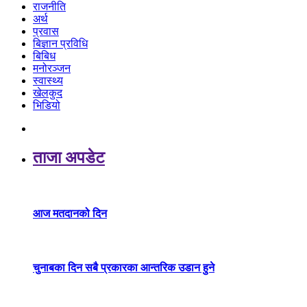
राजनीति
अर्थ
प्रवास
बिज्ञान प्रविधि
बिबिध
मनोरञ्जन
स्वास्थ्य
खेलकुद
भिडियो
ताजा अपडेट
आज मतदानको दिन
चुनाबका दिन सबै प्रकारका आन्तरिक उडान हुने