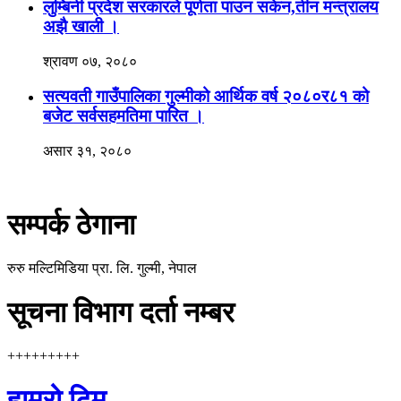
लुम्बिनी प्रदेश सरकारले पूर्णता पाउन सकेन,तीन मन्त्रालय
अझै खाली ।
श्रावण ०७, २०८०
सत्यवती गाउँपालिका गुल्मीको आर्थिक वर्ष २०८०र८१ को
बजेट सर्वसहमतिमा पारित ।
असार ३१, २०८०
सम्पर्क ठेगाना
रुरु मल्टिमिडिया प्रा. लि. गुल्मी, नेपाल
सूचना विभाग दर्ता नम्बर
+++++++++
हाम्रो टिम