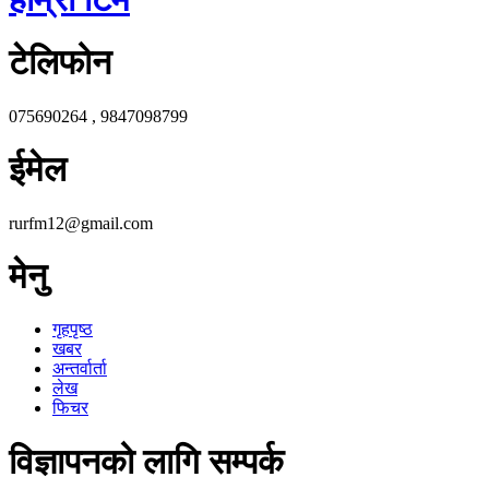
टेलिफोन
075690264 , 9847098799
ईमेल
rurfm12@gmail.com
मेनु
गृहपृष्ठ
खबर
अन्तर्वार्ता
लेख
फिचर
विज्ञापनको लागि सम्पर्क