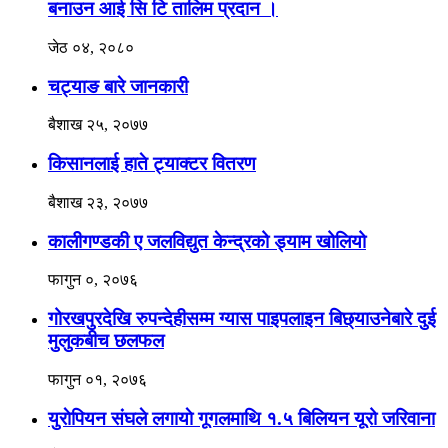
बनाउन आई सि टि तालिम प्रदान ।
जेठ ०४, २०८०
चट्याङ बारे जानकारी
बैशाख २५, २०७७
किसानलाई हाते ट्याक्टर वितरण
बैशाख २३, २०७७
कालीगण्डकी ए जलविद्युत केन्द्रको ड्याम खोलियो
फागुन ०, २०७६
गोरखपुरदेखि रुपन्देहीसम्म ग्यास पाइपलाइन बिछ्याउनेबारे दुई
मुलुकबीच छलफल
फागुन ०१, २०७६
युराेपियन संघले लगायाे गूगलमाथि १.५ बिलियन यूरो जरिवाना