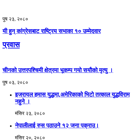
पुष २३, २०८०
यी हुन् कांग्रेसबाट राष्ट्रिय सभाका १० उम्मेदवार
प्रवास
चीनको उत्तरपश्चिमी क्षेत्रमा भूकम्प गयो सयौको मृत्यु ।
पुष ०३, २०८०
इजरायल हमास युद्धमा,अमेरिकाको भिटो तत्काल युद्धविराम
नहुने ।
मंसिर २३, २०८०
नेपालीलाई रुस पठाउने १२ जना पक्राउ।
मंसिर २०, २०८०