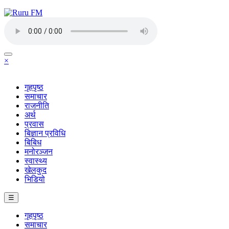
×
गृहपृष्ठ
समाचार
राजनीति
अर्थ
प्रवास
बिज्ञान प्रविधि
बिबिध
मनोरञ्जन
स्वास्थ्य
खेलकुद
भिडियो
☰
गृहपृष्ठ
समाचार