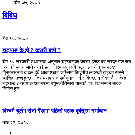
चैत ०७, २०७५
बिबिध
चैत १०, २०८०
चट्याङ के हो ? कसरी बच्ने ?
चैत १० सरकारी तथ्याङ्क अनुसार चट्याङका कारण हरेक वर्ष सरदर एक सय
जनाको ज्यान जाने गरेको छ । प्रिमनसुनसँगै चट्याङ पर्ने क्रम बढ्छ ।
प्रिमनसुनमा बादल हुँदै आकाशबाट जमिनमा विद्युतीय लहरको झट्का खस्ने
जोखिम उच्च हुन्छ । तर यसबारे न पूर्वानुमान गर्न सकिन्छ, न रोक्न नै । के हो
चट्याङ ? चट्याङ आकाशमा क्युमलोनिम्बस नामको एक किसिमको बादल
निर्माण हुने...
विश्वमै दुर्लभ सेतो गैँडामा पहिलो पटक कृत्रिम गर्भाधान
माघ २२, २०८०