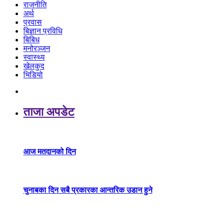
राजनीति
अर्थ
प्रवास
बिज्ञान प्रविधि
बिबिध
मनोरञ्जन
स्वास्थ्य
खेलकुद
भिडियो
ताजा अपडेट
आज मतदानको दिन
चुनाबका दिन सबै प्रकारका आन्तरिक उडान हुने