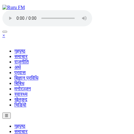
×
गृहपृष्ठ
समाचार
राजनीति
अर्थ
प्रवास
बिज्ञान प्रविधि
बिबिध
मनोरञ्जन
स्वास्थ्य
खेलकुद
भिडियो
☰
गृहपृष्ठ
समाचार