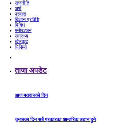
राजनीति
अर्थ
प्रवास
बिज्ञान प्रविधि
बिबिध
मनोरञ्जन
स्वास्थ्य
खेलकुद
भिडियो
ताजा अपडेट
आज मतदानको दिन
चुनाबका दिन सबै प्रकारका आन्तरिक उडान हुने