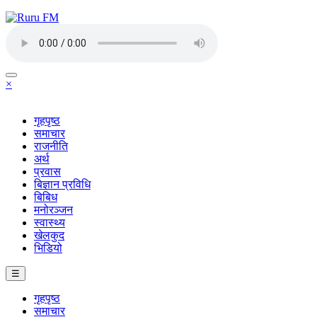
×
गृहपृष्ठ
समाचार
राजनीति
अर्थ
प्रवास
बिज्ञान प्रविधि
बिबिध
मनोरञ्जन
स्वास्थ्य
खेलकुद
भिडियो
☰
गृहपृष्ठ
समाचार