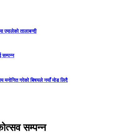
कामा एमालेको तालाबन्दी
 सम्पन्न
य मनोनित गरेको बिषयले नयाँ मोड लिदै
कोत्सव सम्पन्न