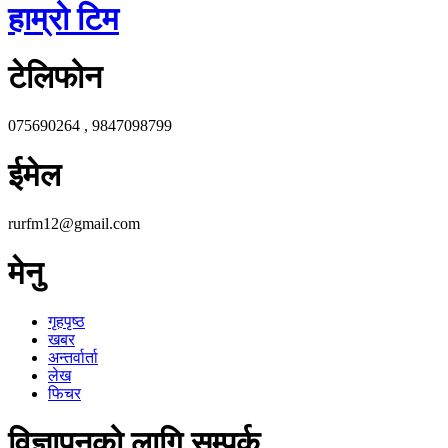
हाम्रो टिम
टेलिफोन
075690264 , 9847098799
ईमेल
rurfm12@gmail.com
मेनु
गृहपृष्ठ
खबर
अन्तर्वार्ता
लेख
फिचर
विज्ञापनको लागि सम्पर्क