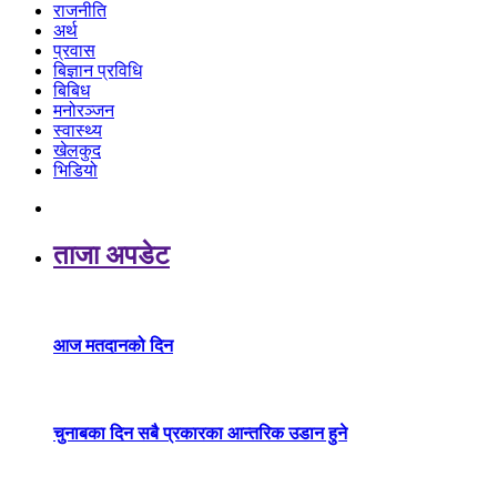
राजनीति
अर्थ
प्रवास
बिज्ञान प्रविधि
बिबिध
मनोरञ्जन
स्वास्थ्य
खेलकुद
भिडियो
ताजा अपडेट
आज मतदानको दिन
चुनाबका दिन सबै प्रकारका आन्तरिक उडान हुने