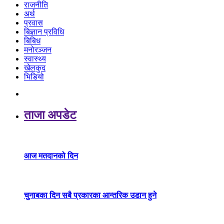
राजनीति
अर्थ
प्रवास
बिज्ञान प्रविधि
बिबिध
मनोरञ्जन
स्वास्थ्य
खेलकुद
भिडियो
ताजा अपडेट
आज मतदानको दिन
चुनाबका दिन सबै प्रकारका आन्तरिक उडान हुने