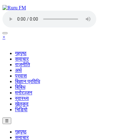
×
गृहपृष्ठ
समाचार
राजनीति
अर्थ
प्रवास
बिज्ञान प्रविधि
बिबिध
मनोरञ्जन
स्वास्थ्य
खेलकुद
भिडियो
☰
गृहपृष्ठ
समाचार