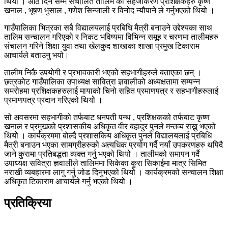
थियोे । आठ दिन सम्म संचालित तालिम को सहजीकरण प्रशिक्षकहरु कृष्ण
खनाल , भूषण भुसाल , गणेश सिन्जाली र विनोद न्यौपाने ले गर्नुभएको थियो ।
गाउँपालिका भित्रका सबै विद्यालयलाई प्रबिधि मैत्री बनाउने उद्देश्यका साथ
तालिम सन्चालन गरिएको र निकट भविष्यमा विभिन्न समूह र चरणमा तालीमहरु
संचालन गरिने शिक्षा युवा तथा खेलकुद शाखाका शाखा प्रमुख टिकाराम
आचार्यले बताउनु भयो।
तालीम निकै उपयोगी र प्रभावकारी भएको सहभागीहरुले बताएका छन् ।
छत्रकोट गाउँपालिका उपाध्यक्ष सावित्रा ज्ञवालीको अध्यक्षतामा सम्पन्न
समरोहमा प्रशिक्षकहरुलाई मायाको चिनो सहित प्रमाणपत्र र सहभागीहरुलाई
प्रमाणपत्र प्रदान गरिएको थियोे ।
सो अवसरमा सहभागीको तर्फबाट धनपती पन्थ , प्रशिक्षकको तर्फबाट कृष्ण
खनाल र प्रमुखको प्रशासकीय अधिकृत वीर बहादुर पुनले मन्तव्य राख्नु भएको
थियोे । कार्यक्रममा बोल्दै प्रशासकिय अधिकृत पुनले विद्यालयलाई प्रबिधि
मैत्री बनाउन भएका सामग्रीहरुको अत्यधिक प्रयोग गर्दै नयाँ उपकरणहरु थपिदै
जाने कुरामा प्रतिबद्धता व्यक्त गर्नु भएको थियोे । तालीमको समापन गर्दै
उपाध्यक्ष सवित्रा ज्ञवालीले तालिममा सिकेका कुरा सिकाईमा मात्र सिमित
नराखी व्यबहारमा लागु गर्नु जोड दिनुभएको थियोे । कार्यक्रमको सन्चालन शिक्षा
अधिकृत टिकाराम आचार्यले गर्नु भएको थियोे ।
प्रतिक्रिया