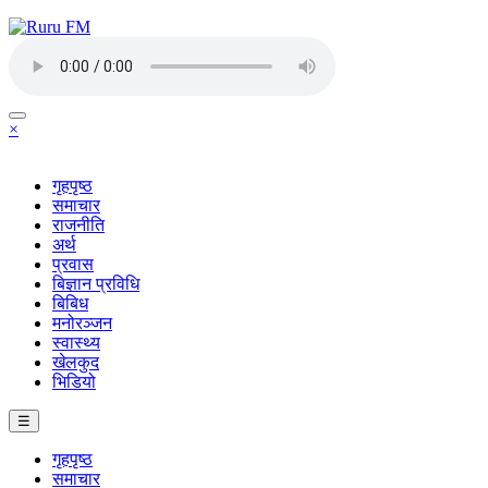
×
गृहपृष्ठ
समाचार
राजनीति
अर्थ
प्रवास
बिज्ञान प्रविधि
बिबिध
मनोरञ्जन
स्वास्थ्य
खेलकुद
भिडियो
☰
गृहपृष्ठ
समाचार