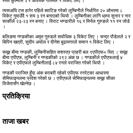
रमेश कुल्मीले २ र अविषेक गौतमले १ विकेट लिए ।
त्यसअघि टस हारेर पहिले ब्याटिङ गरेको लुम्बिनीले निर्धारित २० ओभरमा ८
विकेट गुमाउँदै १ सय ३ रन बनाएको थियो । लुम्बिनीका लागि ध्रुव सुनार र नार
सार्कीले २३-२३ रन बनाए । विराट भण्डारीले १६ र मिर्नल गुरुङले ११ रन जोडे
।
बलिङमा गण्डकीका अमृत गुरुङले सर्वाधिक ३ विकेट लिए । चन्द्र पौडेलले २ र
बिपिन खत्री, सुदीप अर्याल र दीनेश बुढामगरले समान १ विकेट लिए ।
समूह बीमा गण्डकी, लुम्बिनीसहित सशस्त्र प्रहरी बल ९एपीएफ० थिए । समूह
बीमा एपीएफ, लुम्बिनी र गण्डकीको २९२ अंक छ । गण्डकीले एपीएफलाई ४
विकेट र एपीएफले लुम्बिनीलाई ८४ रनले पराजित गरेको थियो ।
गण्डकी पराजित हुँदा अंक बराबरी रहेको एपीएफ रनरेटका आधारमा
सेमिफाइनलमा प्रवेश गरेको छ । एपीएफले सेमिफाइनलमा समूह सीका
विजेतासँग खेल्नेछ ।
प्रतिक्रिया
ताजा खबर