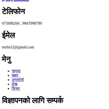
टेलिफोन
075690264 , 9847098799
ईमेल
rurfm12@gmail.com
मेनु
गृहपृष्ठ
खबर
अन्तर्वार्ता
लेख
फिचर
विज्ञापनको लागि सम्पर्क