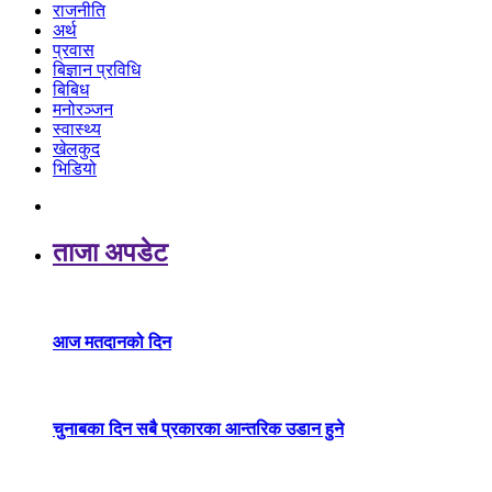
राजनीति
अर्थ
प्रवास
बिज्ञान प्रविधि
बिबिध
मनोरञ्जन
स्वास्थ्य
खेलकुद
भिडियो
ताजा अपडेट
आज मतदानको दिन
चुनाबका दिन सबै प्रकारका आन्तरिक उडान हुने