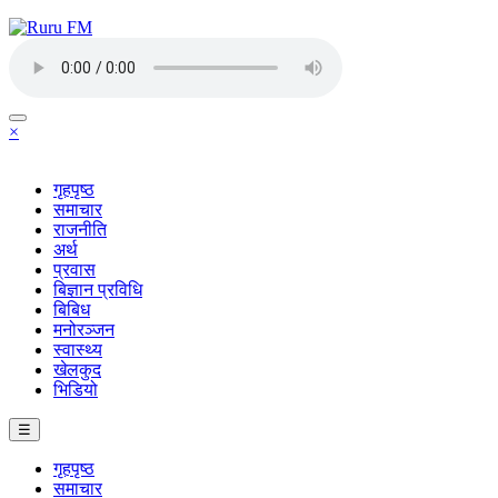
×
गृहपृष्ठ
समाचार
राजनीति
अर्थ
प्रवास
बिज्ञान प्रविधि
बिबिध
मनोरञ्जन
स्वास्थ्य
खेलकुद
भिडियो
☰
गृहपृष्ठ
समाचार