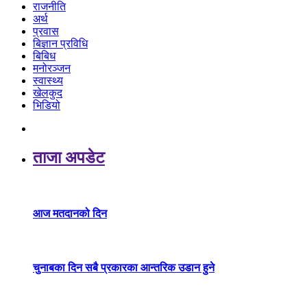
राजनीति
अर्थ
प्रवास
बिज्ञान प्रविधि
बिबिध
मनोरञ्जन
स्वास्थ्य
खेलकुद
भिडियो
ताजा अपडेट
आज मतदानको दिन
चुनाबका दिन सबै प्रकारका आन्तरिक उडान हुने