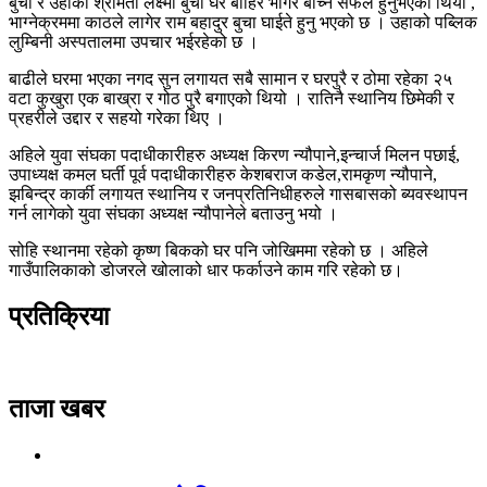
बुचा र उहाकी श्रीमती लक्ष्मी बुचा घर बाहिर भागेर बाच्न सफल हुनुभएको थियो ,
भाग्नेक्रममा काठले लागेर राम बहादुर बुचा घाईते हुनु भएको छ । उहाको पब्लिक
लुम्बिनी अस्पतालमा उपचार भईरहेको छ ।
बाढीले घरमा भएका नगद सुन लगायत सबै सामान र घरपुरै र ठोमा रहेका २५
वटा कुखुरा एक बाख्रा र गोठ पुरै बगाएको थियो । रातिनै स्थानिय छिमेकी र
प्रहरीले उद्दार र सहयो गरेका थिए ।
अहिले युवा संघका पदाधीकारीहरु अध्यक्ष किरण न्यौपाने,इन्चार्ज मिलन पछाई,
उपाध्यक्ष कमल घर्ती पूर्व पदाधीकारीहरु केशबराज कडेल,रामकृण न्यौपाने,
झबिन्द्र कार्की लगायत स्थानिय र जनप्रतिनिधीहरुले गासबासको ब्यवस्थापन
गर्न लागेको युवा संघका अध्यक्ष न्यौपानेले बताउनु भयो ।
सोहि स्थानमा रहेको कृष्ण बिकको घर पनि जोखिममा रहेको छ । अहिले
गाउँपालिकाको डोजरले खोलाको धार फर्काउने काम गरि रहेको छ।
प्रतिक्रिया
ताजा खबर